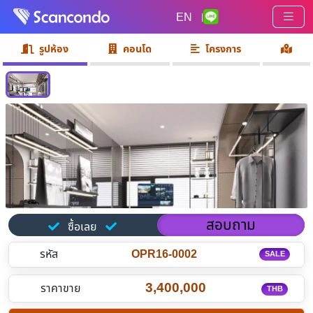
EN
|
รูปห้อง
คอนโด
โครงการ
สอบถาม
ซื้อเลย
รหัส
OPR16-0002
SALE
3,400,000
ราคาขาย
THB