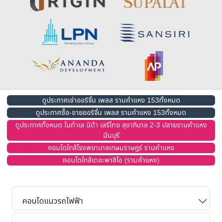
ดูประกาศเช่าออริจิ้น เพลส รามคำแหง 153ทั้งหมด
ดูประกาศซื้อ-ขายออริจิ้น เพลส รามคำแหง 153ทั้งหมด
ดูประกาศทั้งหมด ในทำเล นิด้า เสรีไทย สุขาภิบาล 2-3 ปลายรามคำแหง
มีนบุรี
คอนโดใกล้โรงพยาบาลเกษมราษฎร์ รามคำแหง
คอนโดใกล้เดอะพาซิโอ (รามคําแหง)
คอนโดแนวรถไฟฟ้า