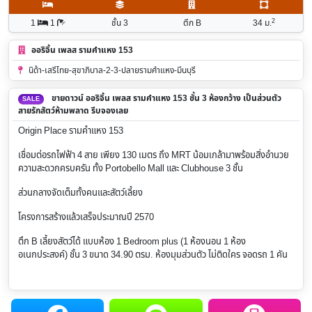
2
1
1
ชั้น 3
ตึก B
34
ม.
ออริจิ้น เพลส รามคำแหง 153
นิด้า-เสรีไทย-สุขาภิบาล-2-3-ปลายรามคำแหง-มีนบุรี
ขายดาวน์ ออริจิ้น เพลส รามคำแหง 153 ชั้น 3 ห้องกว้าง เป็นส่วนตัว
SALE
สายรักสัตว์ห้ามพลาด รีบจองเลย
Origin Place รามคำแหง 153
เชื่อมต่อรถไฟฟ้า 4 สาย เพียง 130 เมตร ถึง MRT น้อมเกล้ามาพร้อมสิ่งอำนวย
ความสะดวกครบครัน ทั้ง Portobello Mall และ Clubhouse 3 ชั้น
ส่วนกลางจัดเต็มทั้งคนและสัตว์เลี้ยง
โครงการสร้างแล้วเสร็จประมาณปี 2570
ตึก B เลี้ยงสัตว์ได้ แบบห้อง 1 Bedroom plus (1 ห้องนอน 1 ห้อง
อเนกประสงค์) ชั้น 3 ขนาด 34.90 ตรม. ห้องมุมส่วนตัว ไม่ติดใคร จอดรถ 1 คัน