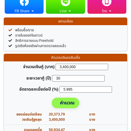
FB Share
Line
โทร
สถานะห้อง
พร้อมซื้อ/ขาย
ขายใบจอง/เงินดาวน์
สิทธิการขายแบบ Freehold
รูปจริงห้องจริงผ่านการตรวจสอบแล้ว
คำนวณเงินขอสินเชื่อ
จำนวนเงินกู้ (บาท)
ระยะเวลากู้ (ปี)
อัตราดอกเบี้ยต่อปี (%)
คำนวณ
ยอดผ่อนต่อเดือน
20,373.79
บาท
วงเงินกู้สูงสุด
3,400,000
บาท
รวมดอกเบี้ย
50,934.47
บาท