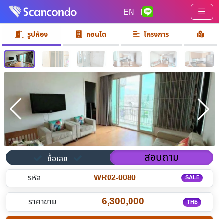
EN
|
รูปห้อง
คอนโด
โครงการ
สอบถาม
ซื้อเลย
รหัส
WR02-0080
SALE
6,300,000
ราคาขาย
THB