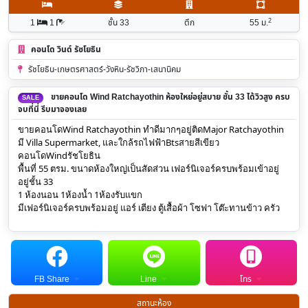
2
1
1
ชั้น 33
ตึก
55
ม.
คอนโด วินด์ รัชโยธิน
รัชโยธิน-เกษตรศาสตร์-วังหิน-รัชวิภา-เสนานิคม
ขายคอนโด Wind Ratchayothin ห้องใหย่อยู่สบาย ชั้น 33 ได้วิวสูง ครบ
SALE
จบที่นี่ รีบมาจองเลย
ขายคอนโดWind Ratchayothin ทำดีมากๆอยู่ติดMajor Ratchayothin
มี Villa Supermarket, และใกล้รถไฟฟ้าBtsสายสีเขียว
คอนโดWindรัชโยธิน
พื้นที่ 55 ตรม. ขนาดห้องใหญ่เป็นสัดส่วน เฟอร์นิเจอร์ครบพร้อมเข้าอยู่
อยู่ชั้น 33
1 ห้องนอน 1ห้องน้ำ 1ห้องรับแขก
มีเฟอร์นิเจอร์ครบพร้อมอยู่ แอร์ เตียง ตู้เสื้อผ้า โซฟา โต๊ะทานข้าว ครัว
FB Share
Line
โทร
สถานะห้อง