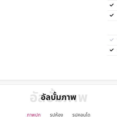
ส
ห
ซื
ร
อัลบั้มภาพ
อัลบั้มภาพ
ภาพปก
รูปห้อง
รูปคอนโด