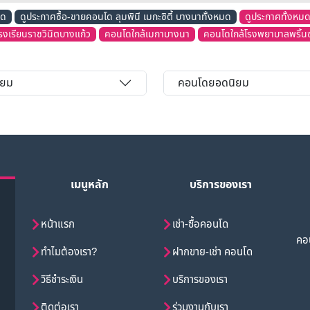
มด
ดูประกาศซื้อ-ขายคอนโด ลุมพินี เมกะซิตี้ บางนาทั้งหมด
ดูประกาศทั้งหม
รงเรียนราชวินิตบางแก้ว
คอนโดใกล้เมกาบางนา
คอนโดใกล้โรงพยาบาลพริ้นซ์
ิยม
คอนโดยอดนิยม
เมนูหลัก
บริการของเรา
หน้าแรก
เช่า-ซื้อคอนโด
คอน
ทำไมต้องเรา?
ฝากขาย-เช่า คอนโด
วิธีชำระเงิน
บริการของเรา
ติดต่อเรา
ร่วมงานกับเรา