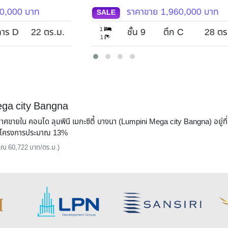
ราคาขาย
1,960,000
บาท
SALE
S
1
1
ม.
ชั้น 9
ตึก C
28
ตร.ม.
1
1
ega city Bangna
กาศขายใน คอนโด ลุมพินี เมกะซิตี้ บางนา (Lumpini Mega city Bangna) อยู่ท
ี่ยโครงการประมาณ 13%
ะมาณ 60,722 บาท/ตร.ม.)