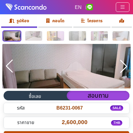
EN
|
รูปห้อง
คอนโด
โครงการ
สอบถาม
ซื้อเลย
รหัส
B6231-0067
SALE
2,600,000
ราคาขาย
THB