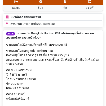
2
Studio
ชั้น 8
ตึก
31
ม.
แบงค์คอก ฮอไรซอน พี48
เพชรเกษม-บางแค-ภาษีเจริญ-หนองแขม
ขายคอนโด Bangkok Horizon P48 เฟอร์ครบชุด สิ่งอำนวยความ
SALE
สะดวกพร้อม จองเลยจ้า ด่วนๆ
ขายคอนโด 32 ตรม. ติดรถไฟฟ้า เพชรเกษม 48
ขายคอนโด Bangkok Horizon P48
เพดานสูงโปร่ง อาคารสูง 19 ชั้น จำนวน 275 ยูนิต
สะดวกสบายมากคะ ขนาด 31 ตรม. ชั้น 8 (ห้องริมด้านข้างไม่ติดห้องอื่น)
ขาย 2.5 ล้าน
ติด MRT เพชรเกษม
ใกล้ BTS บางหว้า
ใกล้มหาวิทยาลัยสยาม
ซีคอนบางแค
เดอะมอลล์บางแค
ติดวอลเปเปอร์
พร้อมเฟอร์นิเจอร์