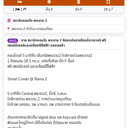
2
1
1
ชั้น 4
ตึก F
28
ม.
สมาร์ทคอนโด พระราม 2
พระราม-2-ท่าข้าม-บางขุนเทียน
ขาย สมาร์ทคอนโด พระราม 2 ห้องแต่งสวยโฮมมี่มากเวอร์ ฟรี
SALE
เฟอร์นิเจอร์และเครื่องใช้ไฟฟ้า จองเลยจ้า
คอนโดแค่ 5 นาทีถึง เซ็นทรัลพระราม2 ใกล้ทางด่วนพระราม2
1 ห้องนอน 28.5 ตร.ม. แต่งทั้งห้อง
ตึก F ชั้น4
ฟรี เฟอร์นิเจอร์ และเครื่องใช้ไ้ฟฟ้า
Smart Condo @ Rama 2
5 นาทีถึง Central พระราม2, บิ๊กซี, Lotus
ใกล้ทางด่วน พระราม 2, ทางด่วนบางขุนเทียน
ใกล้ รพ.นครธน, รพ.บางมด, รพ.บางปะกอก 9 อินเตอร์เนชั่นแนล
ส่วนกลางครบจัดเต็ม digital door และ keycard เข้าออก
ฟิตเนส ใหญ่ม๊ากก มีโต๊ะปิงปอง ที่ต่อยมวย ครบครัน