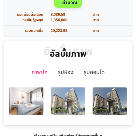
คำนวณ
ยอดผ่อนต่อเดือน
8,089.59
บาท
วงเงินกู้สูงสุด
1,350,000
บาท
รวมดอกเบี้ย
20,223.98
บาท
อัลบั้มภาพ
อัลบั้มภาพ
ภาพปก
รูปห้อง
รูปคอนโด
เลือกดูและเปรียบเทียบห้อง ที่ประกาศขายอื่นๆ