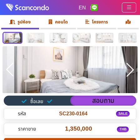
EN
|
รูปห้อง
คอนโด
โครงการ
สอบถาม
ซื้อเลย
รหัส
SC230-0164
SALE
1,350,000
ราคาขาย
THB