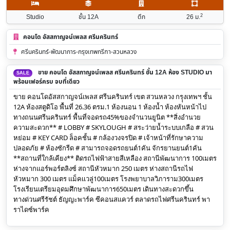
2
Studio
ชั้น 12A
ตึก
26
ม.
คอนโด อัสสกาญจน์เพลส ศรีนครินทร์
ศรีนครินทร์-พัฒนาการ-กรุงเทพกรีฑา-สวนหลวง
ขาย คอนโด อัสสกาญจน์เพลส ศรีนครินทร์ ชั้น 12A ห้อง STUDIO มา
SALE
พร้อมเฟอร์ครบ จบที่เดียว
ขาย คอนโดอัสสกาญจน์เพลส ศรีนครินทร์ เขต สวนหลวง กรุุงเทพฯ ชั้น
12A ห้องสตูดิโอ พื้นที่ 26.36 ตรม.1 ห้องนอน 1 ห้องน้ำ ห้องหันหน้าไป
ทางถนนศรีนครินทร์ พื้นที่จอดรถ45%ของจำนวนยูนิต **สิ่งอำนวย
ความสะดวก** # LOBBY # SKYLOUGH # สระว่ายน้ำระบบเกลือ # สวน
หย่อม # KEY CARD ล็อคชั้น # กล้องวงจรปิด # เจ้าหน้าที่รักษาความ
ปลอดภัย # ห้องซักรีด # สามารถจอดรถยนต์1คัน จักรยานยนต์1คัน
**สถานที่ใกล้เคียง** ติดรถไฟฟ้าสายสีเหลือง สถานีพัฒนาการ 100เมตร
ห่างจากแอร์พอร์ตลิงซ์ สถานีหัวหมาก 250 เมตร ห่างสถานีรถไฟ
หัวหมาก 300 เมตร แม็คเเวลู่100เมตร โรงพยาบาลวิภาราม300เมตร
โรงเรียนเตรียมอุดมศึกษาพัฒนาการ650เมตร เดินทางสะดวกขึ้น
ทางด่วนศรีรัชต์ ธัญญะพาร์ค ซีคอนสแควร์ ตลาดรถไฟศรีนครินทร์ พา
ราไดซ์พาร์ค