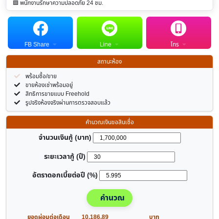
🟪 พนักงานรักษาความปลอดภัย 24 ชม.
FB Share
Line
โทร
สถานะห้อง
พร้อมซื้อ/ขาย
ขายห้องเช่าพร้อมอยู่
สิทธิการขายแบบ Freehold
รูปจริงห้องจริงผ่านการตรวจสอบแล้ว
คำนวณเงินขอสินเชื่อ
จำนวนเงินกู้ (บาท)
ระยะเวลากู้ (ปี)
อัตราดอกเบี้ยต่อปี (%)
คำนวณ
ยอดผ่อนต่อเดือน
10,186.89
บาท