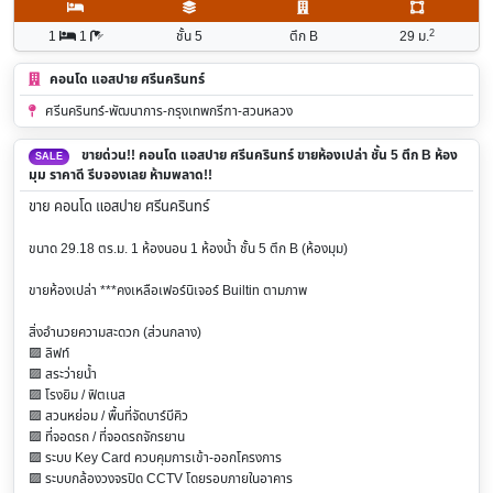
2
1
1
ชั้น 5
ตึก B
29
ม.
คอนโด แอสปาย ศรีนครินทร์
ศรีนครินทร์-พัฒนาการ-กรุงเทพกรีฑา-สวนหลวง
ขายด่วน!! คอนโด แอสปาย ศรีนครินทร์ ขายห้องเปล่า ชั้น 5 ตึก B ห้อง
SALE
มุม ราคาดี รีบจองเลย ห้ามพลาด!!
ขาย คอนโด แอสปาย ศรีนครินทร์
ขนาด 29.18 ตร.ม. 1 ห้องนอน 1 ห้องน้ำ ชั้น 5 ตึก B (ห้องมุม)
ขายห้องเปล่า ***คงเหลือเฟอร์นิเจอร์ Builtin ตามภาพ
สิ่งอำนวยความสะดวก (ส่วนกลาง)
🟪 ลิฟท์
🟪 สระว่ายน้ำ
🟪 โรงยิม / ฟิตเนส
🟪 สวนหย่อม / พื้นที่จัดบาร์บีคิว
🟪 ที่จอดรถ / ที่จอดรถจักรยาน
🟪 ระบบ Key Card ควบคุมการเข้า-ออกโครงการ
🟪 ระบบกล้องวงจรปิด CCTV โดยรอบภายในอาคาร