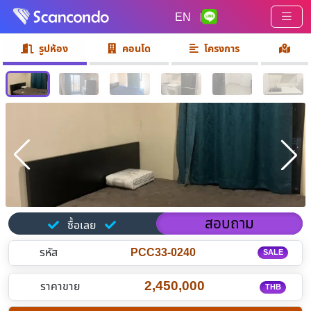
EN
|
รูปห้อง
คอนโด
โครงการ
สอบถาม
ซื้อเลย
รหัส
PCC33-0240
SALE
2,450,000
ราคาขาย
THB