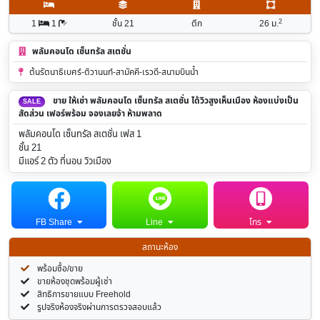
2
1
1
ชั้น 21
ตึก
26
ม.
พลัมคอนโด เซ็นทรัล สเตชั่น
ต้นรัตนาธิเบศร์-ติวานนท์-สามัคคี-เรวดี-สนามบินน้ำ
ขาย ให้เช่า พลัมคอนโด เซ็นทรัล สเตชั่น ได้วิวสูงเห็นเมือง ห้องแบ่งเป็น
SALE
สัดส่วน เฟอร์พร้อม จองเลยจ้า ห้ามพลาด
พลัมคอนโด เซ็นทรัล สเตชั่น เฟส 1
ชั้น 21
มีแอร์ 2 ตัว ที่นอน วิวเมือง
FB Share
Line
โทร
สถานะห้อง
พร้อมซื้อ/ขาย
ขายห้องชุดพร้อมผู้เช่า
สิทธิการขายแบบ Freehold
รูปจริงห้องจริงผ่านการตรวจสอบแล้ว