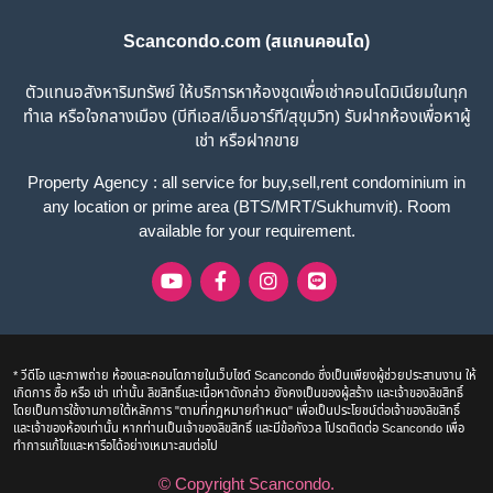
Scancondo.com (สแกนคอนโด)
ตัวแทนอสังหาริมทรัพย์ ให้บริการหาห้องชุดเพื่อเช่าคอนโดมิเนียมในทุก
ทำเล หรือใจกลางเมือง (บีทีเอส/เอ็มอาร์ที/สุขุมวิท) รับฝากห้องเพื่อหาผู้
เช่า หรือฝากขาย
Property Agency : all service for buy,sell,rent condominium in
any location or prime area (BTS/MRT/Sukhumvit). Room
available for your requirement.
* วีดีโอ และภาพถ่าย ห้องและคอนโดภายในเว็บไซด์ Scancondo ซึ่งเป็นเพียงผู้ช่วยประสานงาน ให้
เกิดการ ซื้อ หรือ เช่า เท่านั้น ลิขสิทธิ์และเนื้อหาดังกล่าว ยังคงเป็นของผู้สร้าง และเจ้าของลิขสิทธิ์
โดยเป็นการใช้งานภายใต้หลักการ "ตามที่กฎหมายกำหนด" เพื่อเป็นประโยชน์ต่อเจ้าของลิขสิทธิ์
และเจ้าของห้องเท่านั้น หากท่านเป็นเจ้าของลิขสิทธิ์ และมีข้อกังวล โปรดติดต่อ Scancondo เพื่อ
ทำการแก้ไขและหารือได้อย่างเหมาะสมต่อไป
© Copyright
Scancondo
.