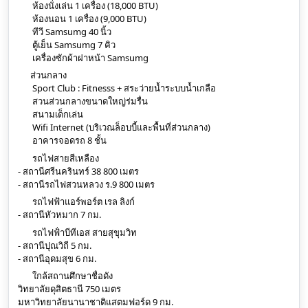
ห้องนั่งเล่น 1 เครื่อง (18,000 BTU)
ห้องนอน 1 เครื่อง (9,000 BTU)
ทีวี Samsumg 40 นิ้ว
ตู้เย็น Samsumg 7 คิว
เครื่องซักผ้าฝาหน้า Samsumg
ส่วนกลาง
Sport Club : Fitnesss + สระว่ายน้ำระบบน้ำเกลือ
สวนส่วนกลางขนาดใหญ่ร่มรื่น
สนามเด็กเล่น
Wifi Internet (บริเวณล็อบบี้และพื้นที่ส่วนกลาง)
อาคารจอดรถ 8 ชั้น
รถไฟสายสีเหลือง
- สถานีศรีนครินทร์ 38 800 เมตร
- สถานีรถไฟสวนหลวง ร.9 800 เมตร
รถไฟฟ้าแอร์พอร์ต เรล ลิงก์
- สถานีหัวหมาก 7 กม.
รถไฟฟ้่าบีทีเอส สายสุขุมวิท
- สถานีปุณวิถี 5 กม.
- สถานีอุดมสุข 6 กม.
ใกล้สถานศึกษาชื่อดัง
วิทยาลัยดุสิตธานี 750 เมตร
มหาวิทยาลัยนานาชาติแสตมฟอร์ด 9 กม.