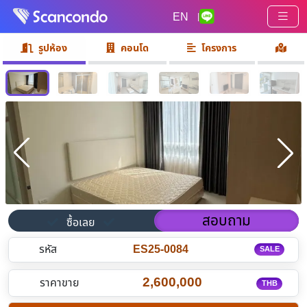
EN
|
รูปห้อง
คอนโด
โครงการ
สอบถาม
ซื้อเลย
รหัส
ES25-0084
SALE
2,600,000
ราคาขาย
THB