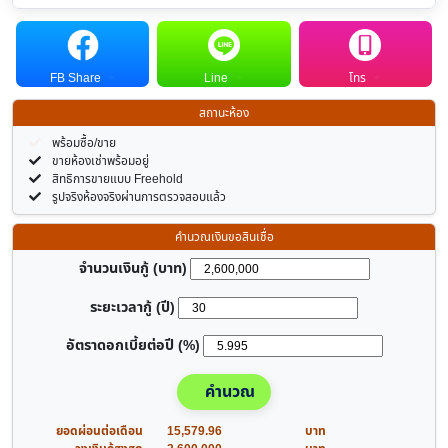
FB Share
Line
โทร
สถานะห้อง
พร้อมซื้อ/ขาย
ขายห้องเช่าพร้อมอยู่
สิทธิการขายแบบ Freehold
รูปจริงห้องจริงผ่านการตรวจสอบแล้ว
คำนวณเงินขอสินเชื่อ
จำนวนเงินกู้ (บาท)
ระยะเวลากู้ (ปี)
อัตราดอกเบี้ยต่อปี (%)
คำนวณ
ยอดผ่อนต่อเดือน
15,579.96
บาท