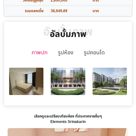
วงเงินกู้สูงสุด
2,600,000
บาท
รวมดอกเบี้ย
38,949.89
บาท
อัลบั้มภาพ
อัลบั้มภาพ
ภาพปก
รูปห้อง
รูปคอนโด
เลือกดูและเปรียบเทียบห้อง ที่ประกาศขายอื่นๆ
Elements Srinakarin