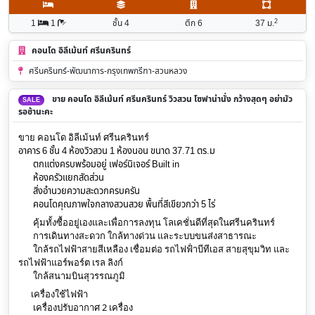
2
1
1
ชั้น 4
ตึก 6
37
ม.
คอนโด อิลีเม้นท์ ศรีนครินทร์
ศรีนครินทร์-พัฒนาการ-กรุงเทพกรีฑา-สวนหลวง
ขาย คอนโด อิลีเม้นท์ ศรีนครินทร์ วิวสวน โซฟาน่านั่ง กว้างสุดๆ อย่ามัว
SALE
รอช้านะคะ
ขาย คอนโด อิลีเม้นท์ ศรีนครินทร์
อาคาร 6 ชั้น 4 ห้องวิวสวน 1 ห้องนอน ขนาด 37.71 ตร.ม
ตกแต่งครบพร้อมอยู่ เฟอร์นิเจอร์ Built in
ห้องครัวแยกสัดส่วน
สิ่งอำนวยความสะดวกครบครัน
คอนโดคุณภาพใจกลางสวนสวย พื้นที่สีเขียวกว่า 5 ไร่
คุ้มทั้งซื้ออยู่เองและเพื่อการลงทุน โลเคชั่นดีที่สุดในศรีนครินทร์
การเดินทางสะดวก ใกล้ทางด่วน และระบบขนส่งสาธารณะ
ใกล้รถไฟฟ้าสายสีเหลือง เชื่อมต่อ รถไฟฟ้่าบีทีเอส สายสุขุมวิท และ
รถไฟฟ้าแอร์พอร์ต เรล ลิงก์
ใกล้สนามบินสุวรรณภูมิ
เครื่องใช้ไฟฟ้า
เครื่องปรับอากาศ 2 เครื่อง