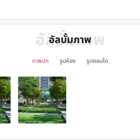
อัลบั้มภาพ
อัลบั้มภาพ
ภาพปก
รูปห้อง
รูปคอนโด