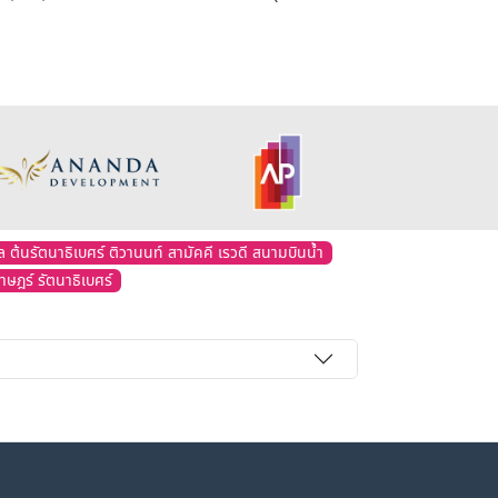
 ต้นรัตนาธิเบศร์ ติวานนท์ สามัคคี เรวดี สนามบินน้ำ
ฎร์ รัตนาธิเบศร์