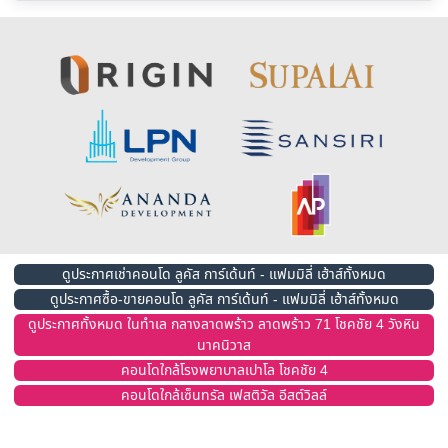
ดูประกาศเช่าคอนโด ลูคัส การ์เด้นท์ - แฟมมิลี่ เฮ้าส์ทั้งหมด
ดูประกาศซื้อ-ขายคอนโด ลูคัส การ์เด้นท์ - แฟมมิลี่ เฮ้าส์ทั้งหมด
ดูประกาศทั้งหมด ในทำเล กลางลาดพร้าว ลาดพร้าว 71 โชคชัย 4 วังหิน
นาคนิวาส
คอนโดใกล้โรงพยาบาลเปาโล โชคชัย 4
คอนโดใกล้เซ็นทรัล เฟสติวัล อีสต์วิลล์