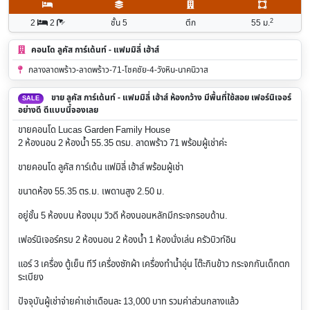
2
2
2
ชั้น 5
ตึก
55
ม.
คอนโด ลูคัส การ์เด้นท์ - แฟมมิลี่ เฮ้าส์
กลางลาดพร้าว-ลาดพร้าว-71-โชคชัย-4-วังหิน-นาคนิวาส
ขาย ลูคัส การ์เด้นท์ - แฟมมิลี่ เฮ้าส์ ห้องกว้าง มีพื้นที่ใช้สอย เฟอร์นิเจอร์
SALE
อย่างดี ดีแบบนี้จองเลย
ขายคอนโด Lucas Garden Family House
2 ห้องนอน 2 ห้องน้ำ 55.35 ตรม. ลาดพร้าว 71 พร้อมผู้เช่าค่ะ
ขายคอนโด ลูคัส การ์เด้น แฟมิลี่ เฮ้าส์ พร้อมผู้เช่า
ขนาดห้อง 55.35 ตร.ม. เพดานสูง 2.50 ม.
อยู่ชั้น 5 ห้องบน ห้องมุม วิวดี ห้องนอนหลักมีกระจกรอบด้าน.
เฟอร์นิเจอร์ครบ 2 ห้องนอน 2 ห้องน้ำ 1 ห้องนั่งเล่น ครัวบิวท์อิน
แอร์ 3 เครื่อง ตู้เย็น ทีวี เครื่องซักผ้า เครื่องทำน้ำอุ่น โต๊ะกินข้าว กระจกกันเด็กตก
ระเบียง
ปัจจุบันผู้เช่าจ่ายค่าเช่าเดือนละ 13,000 บาท รวมค่าส่วนกลางแล้ว