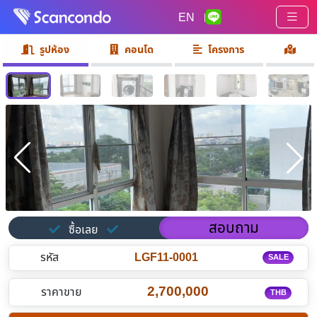
EN
|
รูปห้อง
คอนโด
โครงการ
สอบถาม
ซื้อเลย
รหัส
LGF11-0001
SALE
2,700,000
ราคาขาย
THB