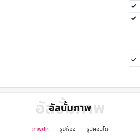
ส
ห
ซื
ร
อัลบั้มภาพ
อัลบั้มภาพ
ภาพปก
รูปห้อง
รูปคอนโด