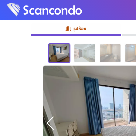
รูปห้อง