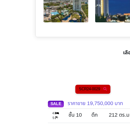
เลื
SCR24-0029
ราคาขาย
19,750,000
บาท
SALE
SA
4
2
ชั้น 10
ตึก
212
ตร.ม.
5
2