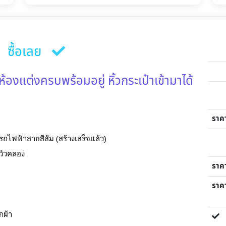
ซื้อเลย
องแต่งครบพร้อมอยู่ หิ้วกระเป๋าเข้ามาได้
ราค
ถไฟฟ้าสายสีส้ม (สร้างเสร็จแล้ว)
มวิวคลอง
ราค
ราคา
ักผ้า
ขา