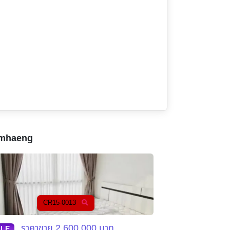
mhaeng
CR15-0013
C
ราคาขาย
2,600,000
บาท
ราคาข
ALE
SALE