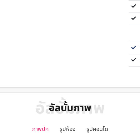
ส
ห
ซื
ร
อัลบั้มภาพ
อัลบั้มภาพ
ภาพปก
รูปห้อง
รูปคอนโด