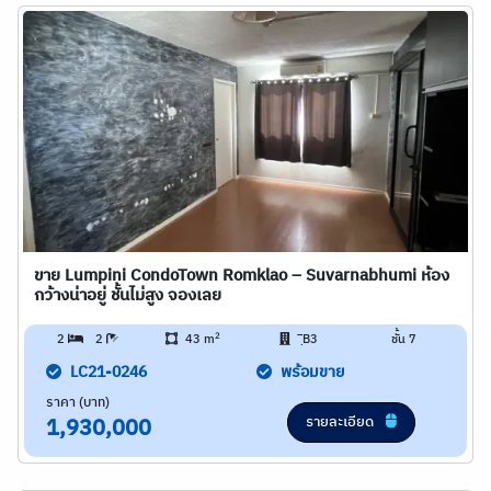
ขาย Lumpini CondoTown Romklao – Suvarnabhumi ห้อง
กว้างน่าอยู่ ชั้นไม่สูง จองเลย
2
2
2
43 m
ฺิB3
ชั้น 7
LC21-0246
พร้อมขาย
ราคา (บาท)
รายละเอียด
1,930,000