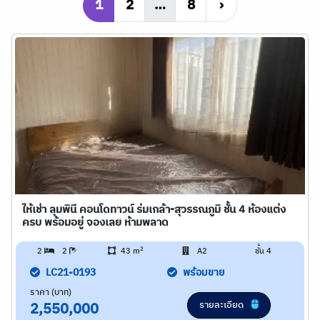
1
2
…
8
›
ให้เช่า ลุมพินี คอนโดทาวน์ ร่มเกล้า-สุวรรณภูมิ ชั้น 4 ห้องแต่ง
ครบ พร้อมอยู่ จองเลย ห้ามพลาด
2
2
2
43 m
A2
ชั้น 4
LC21-0193
พร้อมขาย
ราคา (บาท)
รายละเอียด
2,550,000