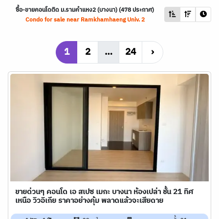
ซื้อ-ขายคอนโดติด ม.รามคำแหง2 (บางนา) (478 ประกาศ)
Condo for sale near Ramkhamhaeng Univ. 2
1
2
…
24
›
ขายด่วนๆ คอนโด เอ สเปซ เมกะ บางนา ห้องเปล่า ชั้น 21 ทิศ
เหนือ วิวอิเกีย ราคาอย่างคุ้ม พลาดแล้วจะเสียดาย
2