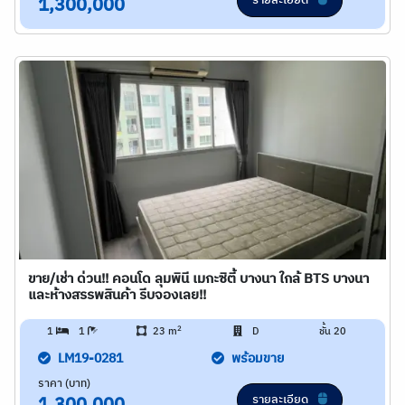
รายละเอียด
1,300,000
ขาย/เช่า ด่วน!! คอนโด ลุมพินี เมกะซิตี้ บางนา ใกล้ BTS บางนา
และห้างสรรพสินค้า รีบจองเลย!!
2
1
1
23 m
D
ชั้น 20
LM19-0281
พร้อมขาย
ราคา (บาท)
รายละเอียด