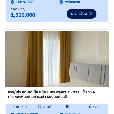
LM19-0371
พร้อมขาย
ราคา (บาท)
รายละเอียด
1,510,000
ขาย/เช่า คอนโด นิช โมโน เมกา บางนา 35 ตร.ม. ชั้น 12A
ตำแหน่งห้องดี อย่ารอช้า รีบจองด่วน!!
2
1
1
35 m
-
ชั้น 12A