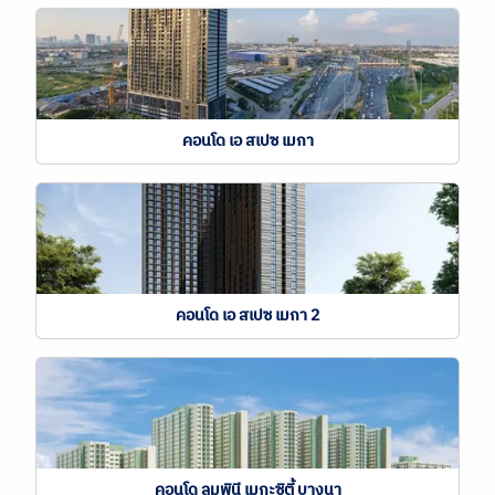
คอนโด เอ สเปซ เมกา
คอนโด เอ สเปซ เมกา 2
คอนโด ลุมพินี เมกะซิตี้ บางนา