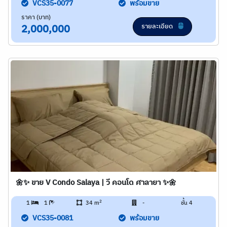
VCS35-0077
พร้อมขาย
ราคา (บาท)
รายละเอียด
2,000,000
🌼✨ ขาย V Condo Salaya | วี คอนโด ศาลายา ✨🌼
2
1
1
34 m
-
ชั้น 4
VCS35-0081
พร้อมขาย