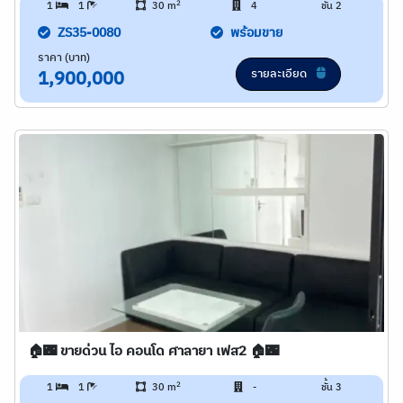
2
1
1
30 m
4
ชั้น 2
ZS35-0080
พร้อมขาย
ราคา (บาท)
รายละเอียด
1,900,000
🏠🌃 ขายด่วน ไอ คอนโด ศาลายา เฟส2 🏠🌃
2
1
1
30 m
-
ชั้น 3