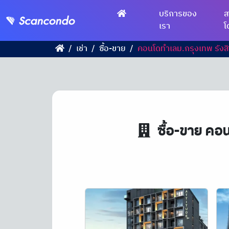
บริการของ
ส
เรา
โ
เช่า
ซื้อ-ขาย
คอนโดทำเลม.กรุงเทพ รังส
ซื้อ-ขาย คอน