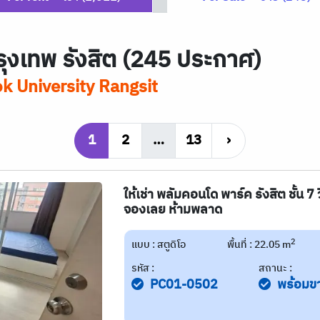
รุงเทพ รังสิต (245 ประกาศ)
k University Rangsit
1
2
…
13
›
ให้เช่า พลัมคอนโด พาร์ค รังสิต ชั้น 
จองเลย ห้ามพลาด
2
แบบ : สตูดิโอ
พื้นที่ : 22.05 m
รหัส :
สถานะ :
PC01-0502
พร้อมข