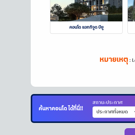
คอนโด แอททิจูด บียู
หมายเหตุ
:
L
สถานะประกาศ
ค้นหาคอนโด
ได้ที่นี่!!