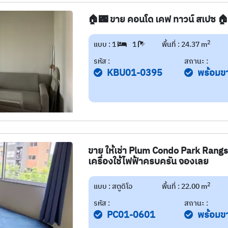
🏠🌃 ขาย คอนโด เคฟ ทาวน์ สเปซ 
2
แบบ : 1
1
พื้นที่ : 24.37 m
รหัส :
สถานะ :
KBU01-0395
พร้อมข
ขาย ให้เช่า Plum Condo Park Rangs
เครื่องใช้ไฟฟ้าครบครัน จองเลย
2
แบบ : สตูดิโอ
พื้นที่ : 22.00 m
รหัส :
สถานะ :
PC01-0601
พร้อมข