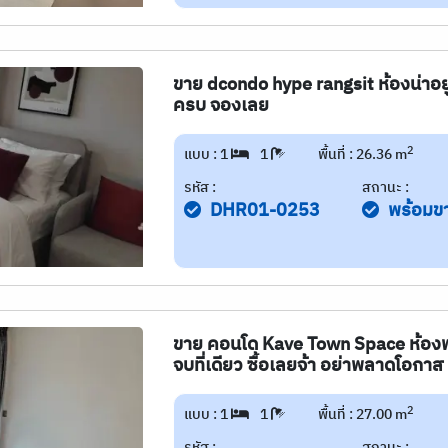
ขาย dcondo hype rangsit ห้องน่าอยู่ 
ครบ จองเลย
2
แบบ : 1
1
พื้นที่ : 26.36 m
รหัส :
สถานะ :
DHR01-0253
พร้อมข
ขาย คอนโด Kave Town Space ห้องพร
จบที่เดียว ซื้อเลยจ้า อย่าพลาดโอกาส
2
แบบ : 1
1
พื้นที่ : 27.00 m
รหัส :
สถานะ :