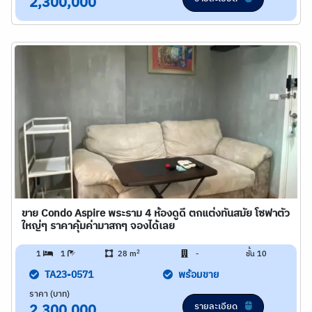
2,300,000
ขาย Condo Aspire พระราม 4 ห้องดูดี ตกแต่งทันสมัย โซฟาตัว
ใหญ่ๆ ราคาคุ้มค่ามาสกๆ จองได้เลย
2
1
1
28 m
-
ชั้น 10
TA23-0571
พร้อมขาย
ราคา (บาท)
รายละเอียด
2,300,000