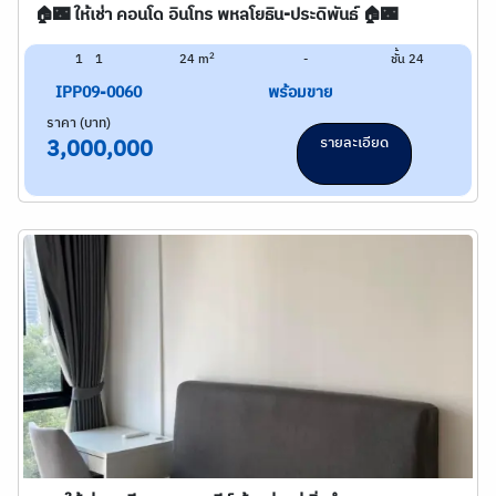
🏠🌃 ให้เช่า คอนโด อินโทร พหลโยธิน-ประดิพันธ์ 🏠🌃
2
1
1
24 m
-
ชั้น 24
IPP09-0060
พร้อมขาย
ราคา (บาท)
รายละเอียด
3,000,000