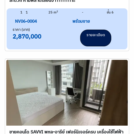
สะดวก ห้ามพลาดเลยนจ้าาาาาาาาา!!
2
1
1
25 m
-
ชั้น 6
NV06-0004
พร้อมขาย
ราคา (บาท)
รายละเอียด
2,870,000
ขายคอนโด SAVVI พหล-อารีย์ เฟอร์นิเจอร์ครบ เครื่องใช้ไฟฟ้า