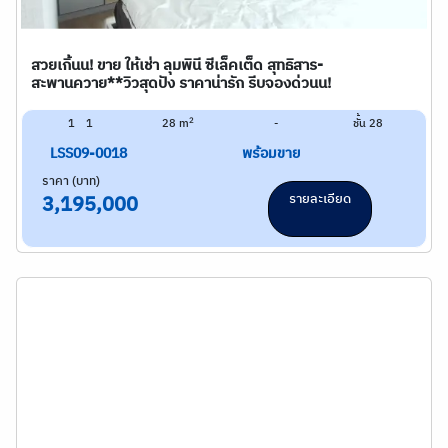
สวยเกิ้นน! ขาย ให้เช่า ลุมพินี ซีเล็คเต็ด สุทธิสาร-
สะพานควาย**วิวสุดปัง ราคาน่ารัก รีบจองด่วนน!
2
1
1
28 m
-
ชั้น 28
LSS09-0018
พร้อมขาย
ราคา (บาท)
รายละเอียด
3,195,000