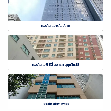
คอนโด แอชตัน อโศก
คอนโด เอพี ซิตี้ สมาร์ท สุขุมวิท18
คอนโด อโศก เพลส