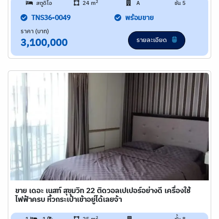
2
สตูดิโอ
24 m
A
ชั้น 5
TNS36-0049
พร้อมขาย
ราคา (บาท)
รายละเอียด
3,100,000
ขาย เดอะ เนสท์ สุขุมวิท 22 ติดวอลเปเปอร์อย่างดี เครื่องใช้
ไฟฟ้าครบ หิ้วกระเป๋าเข้าอยู่ได้เลยจ้า
2