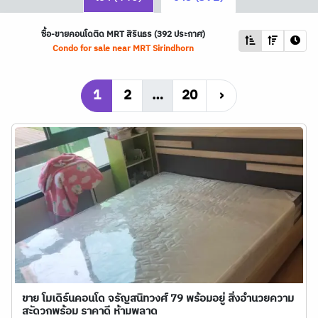
ซื้อ-ขายคอนโดติด
MRT
สิรินธร (392 ประกาศ)
Condo for sale near
MRT
Sirindhorn
1
2
…
20
›
ขาย โมเดิร์นคอนโด จรัญสนิทวงศ์ 79 พร้อมอยู่ สิ่งอำนวยความ
สะัดวกพร้อม ราคาดี ห้ามพลาด