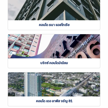
คอนโด ธนา แอสโทเรีย
บริกซ์ คอนโดมิเนียม
คอนโด เดอ ลาพีส จรัญ 81