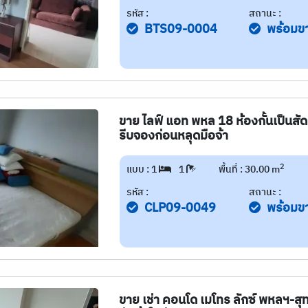
รหัส :
สถานะ :
BTS09-0004
พร้อมข
ขาย ไลฟ์ แอท พหล 18 ห้องกั้นเป็นสัด
รีบจองก่อนหลุดมือจ้า
2
แบบ : 1
1
พื้นที่ : 30.00 m
รหัส :
สถานะ :
CLP09-0049
พร้อมข
ขาย เช่า คอนโด เมโทร ลักซ์ พหลฯ-สุท