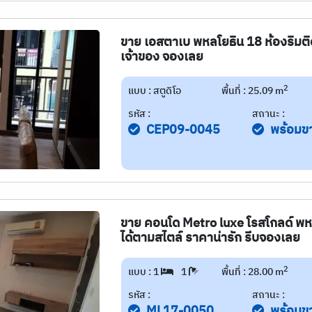
ขาย เอสตาเบ พหลโยธิน 18 ห้องริมติด
เจ้าของ จองเลย
2
แบบ : สตูดิโอ
พื้นที่ : 25.09 m
รหัส :
สถานะ :
CEP09-0045
พร้อมข
ขาย คอนโด Metro luxe โรสโกลด์ พหลฯ
ได้ตามสไตล์ ราคาน่ารัก รีบจองเลย
2
แบบ : 1
1
พื้นที่ : 28.00 m
รหัส :
สถานะ :
ML17-0050
พร้อมข