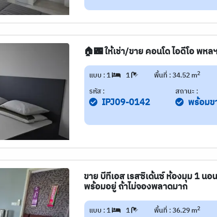
🏠🌃 ให้เช่า/ขาย คอนโด ไอดีโอ พหล
2
แบบ : 1
1
พื้นที่ : 34.52 m
รหัส :
สถานะ :
IPJ09-0142
พร้อมข
ขาย บีทีเอส เรสซิเด้นซ์ ห้องมุม 1 นอน
พร้อมอยู่ ถ้าไม่จองพลาดมาก
2
แบบ : 1
1
พื้นที่ : 36.29 m