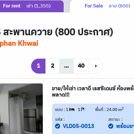
For rent
เช่า (1,355)
For Sale
ขาย (800)
S
สะพานควาย (800 ประกาศ)
phan Khwai
1
2
…
40
›
ขาย/ให้เช่า เวลาดี เรสซิเดนซ์ ห้องพ
พลาด!!!
2
แบบ : 1
1
พื้นที่ : 24.00 m
รหัส :
สถานะ :
VLD05-0013
พร้อมข