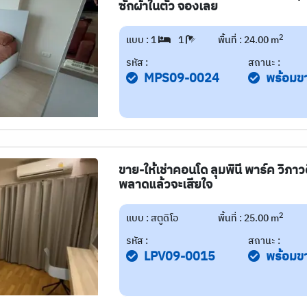
ซักผ้าในตัว จองเลย
2
แบบ : 1
1
พื้นที่ : 24.00 m
รหัส :
สถานะ :
MPS09-0024
พร้อมข
ขาย-ให้เช่าคอนโด ลุมพินี พาร์ค วิภา
พลาดแล้วจะเสียใจ
2
แบบ : สตูดิโอ
พื้นที่ : 25.00 m
รหัส :
สถานะ :
LPV09-0015
พร้อมข