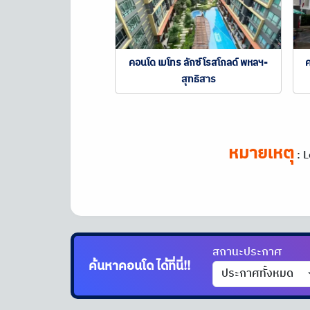
คอนโด เมโทร ลักซ์ โรสโกลด์ พหลฯ-
ค
สุทธิสาร
หมายเหตุ
:
L
สถานะประกาศ
ค้นหาคอนโด