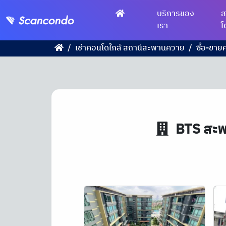
บริการของ
ส
เรา
โ
เช่าคอนโดใกล้ สถานีสะพานควาย
ซื้อ-ขา
BTS
สะพ