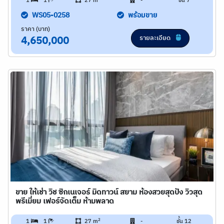
1
1
27 m
-
ชั้น 7
WS05-0258
พร้อมขาย
ราคา (บาท)
รายละเอียด
4,650,000
ขาย ให้เช่า วิช ซิกเนเจอร์ มิดทาวน์ สยาม ห้องสวยสุดปัง วิวสุด
พรีเมี่ยม เฟอร์จัดเต็ม ห้ามพลาด
2
1
1
27 m
-
ชั้น 12