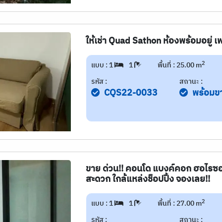
ให้เช่า Quad Sathon ห้องพร้อมอยู่ เฟ
2
แบบ : 1
1
พื้นที่ : 25.00 m
รหัส :
สถานะ :
CQS22-0033
พร้อมข
ขาย ด่วน!! คอนโด แบงค์คอก ฮอไรซ
สะดวก ใกล้แหล่งช็อปปิ้ง จองเลย!!
2
แบบ : 1
1
พื้นที่ : 27.00 m
รหัส :
สถานะ :