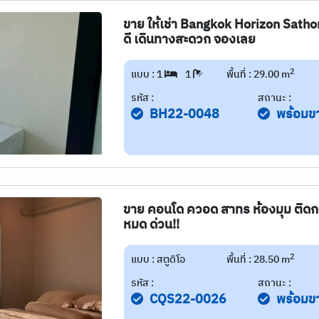
ขาย ให้เช่า Bangkok Horizon Sathor
ดี เดินทางสะดวก จองเลย
2
แบบ : 1
1
พื้นที่ : 29.00 m
รหัส :
สถานะ :
BH22-0048
พร้อมข
ขาย คอนโด ควอด สาทร ห้องมุม ติดกร
หมด ด่วน!!
2
แบบ : สตูดิโอ
พื้นที่ : 28.50 m
รหัส :
สถานะ :
CQS22-0026
พร้อมข