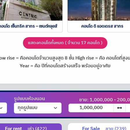
คอนโด เซ็นทริค สาทร – เซนต์หลุยส์
คอนโด ดิ แอดเดรส สาทร
แสดงคอนโดทั้งหมด ( จำนวน 17 คอนโด )
ow rise = คือคอนโดจำนวนสูงสุด 8 ชั้น
High rise = คือ คอนโดที่สูงมา
Year = คือ ปีที่คอนโดสร้างเสร็จ พร้อมอยู่อาศัย
รูปแบบห้องนอน
ขาย: 1,000,000 - 200,
For rent
เช่า (422)
For Sale
ขาย (239)