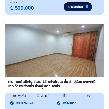
ราคา (บาท)
รายละเอียด
1,500,000
ขาย คอนโดรีเจ้นท์ โฮม 15 แจ้งวัฒนะ ชั้น 8 ไม่ร้อน อากาศดี
มาก วิวสระว่ายน้ำ น่าอยู่ จองเลยจ้า
2
สตูดิโอ
31 m
-
ชั้น 8
RH207-0243
พร้อมขาย