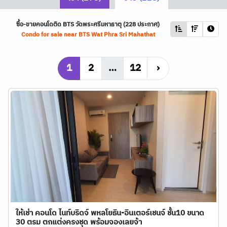
ซื้อ-ขายคอนโดติด
BTS
วัดพระศรีมหาธาตุ (228 ประกาศ)
Condo for sale near
BTS
Wat Phra Sri Mahathat
1
2
…
12
›
ให้เช่า คอนโด ไนท์บริดจ์ พหลโยธิน-อินเตอร์เชนจ์ ชั้น10 ขนาด
30 ตรม ตกแต่งครงชุด พร้อมจองเลยจ้า