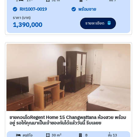
1
1
32 m
-
ชั้น 7
RH1007-0019
พร้อมขาย
ราคา (บาท)
รายละเอียด
1,390,000
ขายคอนโดRegent Home 15 Changwattana ห้องสวย พร้อม
อยู่ รอให้คุณมาเป็นเจ้าของกันได้แล้ววันนี้ รีบเลยย
2
สตูดิโอ
30 m
B
ชั้น 13