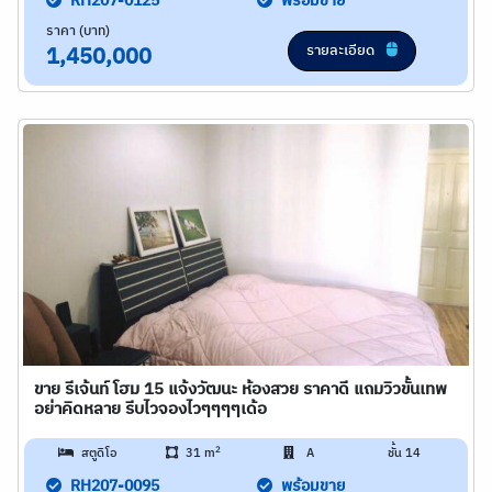
RH207-0125
พร้อมขาย
ราคา (บาท)
รายละเอียด
1,450,000
ขาย รีเจ้นท์ โฮม 15 แจ้งวัฒนะ ห้องสวย ราคาดี แถมวิวขั้นเทพ
อย่าคิดหลาย รีบไวจองไวๆๆๆๆเด้อ
2
สตูดิโอ
31 m
A
ชั้น 14
RH207-0095
พร้อมขาย