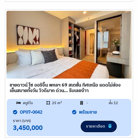
ขายดาวน์ โซ ออริจิ้น พหลฯ 69 สเตชั่น ทิศเหนือ แดดไม่ส่อง
เย็นสบายทั้งวัน วิวดีมาก ด่วน... รีบเลยจ้าา
2
สตูดิโอ
25 m
-
ชั้น 12
OP07-0042
พร้อมขาย
ราคา (บาท)
รายละเอียด
3,450,000