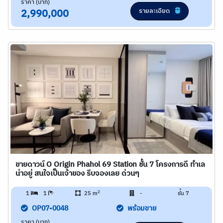
ราคา (บาท)
รายละเอียด
2,990,000
ขายดาวน์ O Origin Phahol 69 Station ชั้น 7 โครงการดี ทำเล
น่าอยู่ สนใจเป็นเจ้าของ รีบจองเลย ด่วนๆ
2
1
1
25 m
-
ชั้น 7
OP07-0048
พร้อมขาย
ราคา (บาท)