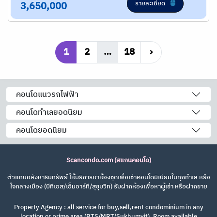
รายละเอียด
3,650,000
1
2
…
18
›
คอนโดแนวรถไฟฟ้า
คอนโดทำเลยอดนิยม
คอนโดยอดนิยม
Scancondo.com (สแกนคอนโด)
ตัวแทนอสังหาริมทรัพย์ ให้บริการหาห้องชุดเพื่อเช่าคอนโดมิเนียมในทุกทำเล หรือ
ใจกลางเมือง (บีทีเอส/เอ็มอาร์ที/สุขุมวิท) รับฝากห้องเพื่อหาผู้เช่า หรือฝากขาย
Property Agency : all service for buy,sell,rent condominium in any
location or prime area (BTS/MRT/Sukhumvit). Room available