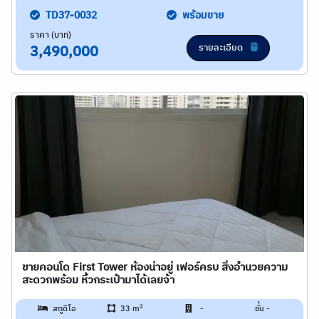
TD37-0032
พร้อมขาย
ราคา (บาท)
รายละเอียด
3,490,000
ขายคอนโด First​ Tower​ ห้องน่าอยู่ เฟอร์ครบ สิ่งอำนวยความ
สะดวกพร้อม หิ้วกระเป๋ามาได้เลยจ้า
2
สตูดิโอ
33 m
-
ชั้น -