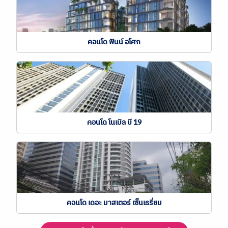
คอนโด ฟินน์ อโศก
คอนโด โนเบิล บี 19
คอนโด เดอะ มาสเตอร์ เซ็นเธรี่ยม