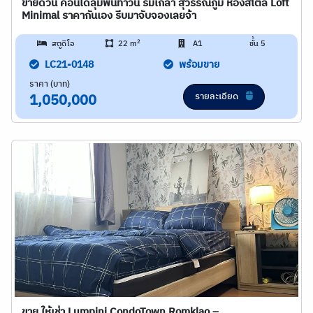
ขายด่วน คอนโดลุมพินีทาวน์ ร่มเกล้า สุวรรณภูมิ ห้องสไตล์ Loft
Minimal ราคากันเอง รีบมาจับจองเลยจ้า
2
สตูดิโอ
22 m
A1
ชั้น 5
LC21-0148
พร้อมขาย
ราคา (บาท)
รายละเอียด
1,050,000
ขาย ให้เช่า Lumpini CondoTown Romklao –