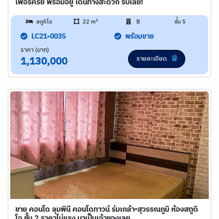
เฟอร์ครย พร้อมอยู่ เดินทางสะดวก รีบเลย!
2
สตูดิโอ
22 m
B
ชั้น 5
LC21-0035
พร้อมขาย
ราคา (บาท)
รายละเอียด
1,130,000
ขาย คอนโด ลุมพินี คอนโดทาวน์ ร่มเกล้า-สุวรรณภูมิ ห้องสตูดิ
โอ ชั้น 2 ราคาไม่แรง มาเป็นเจ้าของเลย