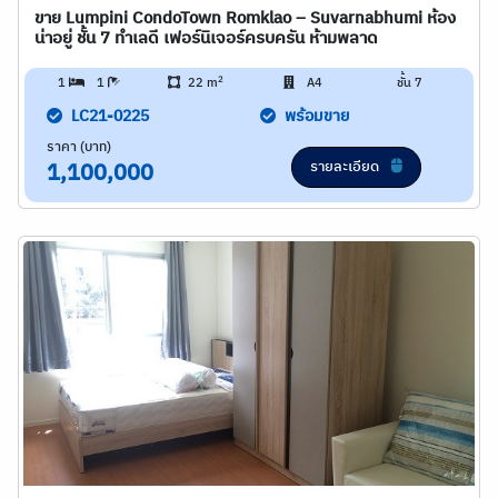
ขาย Lumpini CondoTown Romklao – Suvarnabhumi ห้อง
น่าอยู่ ชั้น 7 ทำเลดี เฟอร์นิเจอร์ครบครัน ห้ามพลาด
2
1
1
22 m
A4
ชั้น 7
LC21-0225
พร้อมขาย
ราคา (บาท)
รายละเอียด
1,100,000