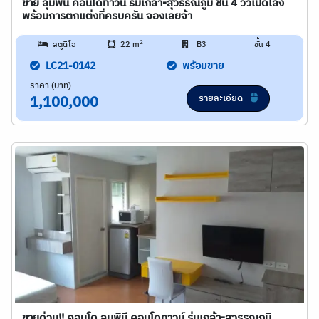
ขาย ลุมพินี คอนโดทาวน์ ร่มเกล้า-สุวรรณภูมิ ชั้น 4 วิวเปิดโล่ง
พร้อมการตกแต่งที่ครบครัน จองเลยจ้า
2
สตูดิโอ
22 m
B3
ชั้น 4
LC21-0142
พร้อมขาย
ราคา (บาท)
รายละเอียด
1,100,000
ขายด่วน!! คอนโด ลุมพินี คอนโดทาวน์ ร่มเกล้า-สุวรรณภูมิ