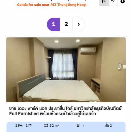
Condo for sale near
RLT
Thung Song Hong
1
2
›
ขาย เดอะ พาร์ค แอท ประชาชื่น ใกล้ มหาวิทยาลัยธุรกิจบัณฑิตย์
Full Furnished พร้อมหิ้วกระเป๋าเข้าอยู่ได้เลยจ้า
2
1
1
32 m
-
ชั้น 2