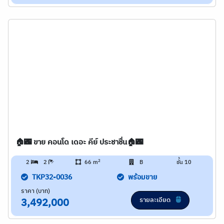
🏠🌃 ขาย คอนโด เดอะ คีย์ ประชาชื่น🏠🌃
2
2
2
66 m
B
ชั้น 10
TKP32-0036
พร้อมขาย
ราคา (บาท)
รายละเอียด
3,492,000